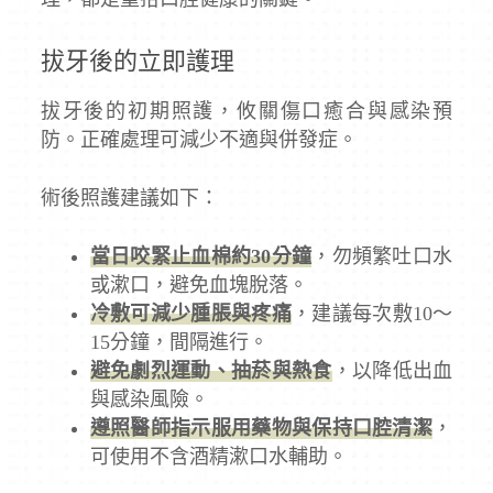
拔牙後的立即護理
拔牙後的初期照護，攸關傷口癒合與感染預
防。正確處理可減少不適與併發症。
術後照護建議如下：
當日咬緊止血棉約30分鐘
，勿頻繁吐口水
或漱口，避免血塊脫落。
冷敷可減少腫脹與疼痛
，建議每次敷10～
15分鐘，間隔進行。
避免劇烈運動、抽菸與熱食
，以降低出血
與感染風險。
遵照醫師指示服用藥物與保持口腔清潔
，
可使用不含酒精漱口水輔助。