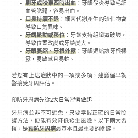
刷牙或咬東西時出血
：牙齦發炎導致毛細
血管脆弱，容易出血。
口臭持續不退
：細菌代謝產生的硫化物會
導致口氣異味。
牙齒鬆動或移位
：牙齒支持組織遭破壞，
導致位置改變或牙縫變大。
牙齦萎縮、牙根外露
：牙齦退縮讓牙根裸
露，易敏感且易蛀。
若您有上述症狀中的一項或多項，建議儘早就
醫接受牙周評估。
預防牙周病先從2大日常習慣做起
牙周病並非不可避免，只要掌握正確的日常照
護方法，便能有效降低發生風險。以下兩大習
慣，是
預防牙周病
最基本且最重要的關鍵。