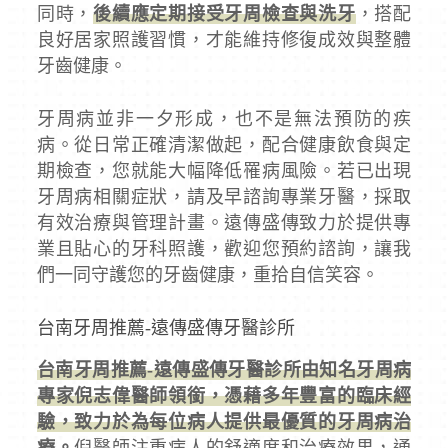
同時，
後續應定期接受牙周檢查與洗牙
，搭配
良好居家照護習慣，才能維持修復成效與整體
牙齒健康。
牙周病並非一夕形成，也不是無法預防的疾
病。從日常正確清潔做起，配合健康飲食與定
期檢查，您就能大幅降低罹病風險。若已出現
牙周病相關症狀，請及早諮詢專業牙醫，採取
有效治療與管理計畫。遠傳盛傳致力於提供專
業且貼心的牙科照護，歡迎您預約諮詢，讓我
們一同守護您的牙齒健康，重拾自信笑容。
台南牙周推薦-遠傳盛傳牙醫診所
台南牙周推薦-遠傳盛傳牙醫診所由知名牙周病
專家倪志偉醫師領銜，憑藉多年豐富的臨床經
驗，致力於為每位病人提供最優質的牙周病治
療。
倪醫師注重病人的舒適度和治療效果，通