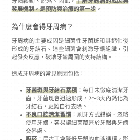
牙齒鬆動、脫落。因此，
了解牙周病的成因與
發展機制，是預防與治療的第一步
。
為什麼會得牙周病？
牙周病的主要成因是細菌性牙菌斑和其鈣化後
形成的牙結石。這些細菌會刺激牙齦組織，引
起發炎反應，破壞牙齒周圍的支持結構。
造成牙周病的常見原因包括：
牙菌斑與牙結石累積
：每日未徹底清潔牙
齒，牙菌斑會迅速形成，2～3天內鈣化為
牙結石，更難自行去除。
不良口腔清潔習慣
：刷牙方式錯誤、忽略
使用牙線，容易讓細菌藏匿於牙齦與牙齒
交界處。
吸菸
：尼古丁會降低牙齦的血液循環，影