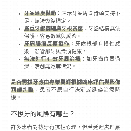
牙齒過度鬆動
：表示牙齒周圍骨頭支持不
足，無法恢復穩定。
嚴重牙齦萎縮與牙根暴露
：牙齒結構無法
保護，容易敏感與感染。
牙周膿瘍反覆發作
：牙齒根部有慢性感
染，影響鄰牙與骨頭健康。
無法進行有效牙周治療
：如牙齒位置過
深、清創無效等情況。
是否需拔牙應由專業醫師根據臨床評估與影像
判讀判斷
，患者不應自行決定或延誤治療時
機。
不拔牙的風險有哪些？
許多患者對拔牙有抗拒心理，但若延遲處理嚴