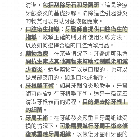
清潔，
包括刮除牙石和牙菌斑
，這是治療
牙齦發炎的基礎步驟。清除這些引起發炎
的物質可以幫助牙齦恢復健康。
口腔衛生指導
：
牙醫師會提供口腔衛生的
指導
，教導正確的刷牙和使用牙線方法，
以及如何選擇合適的口腔清潔用品。
藥物治療
：在某些情況下，牙醫師可能會
開抗生素或其他藥物來幫助控制感染和減
少發炎
。這些藥物可以是口服的，也可以
是局部應用的，如漱口水或凝膠。
牙根整平術
：如果牙齦發炎較嚴重，牙醫
師可能會進行牙根整平術，這是一種深層
清潔牙根表面的過程，
目的是去除牙根上
的細菌
。
牙周手術
：在牙齦發炎嚴重且牙周組織受
損的情況下，
可能需要進行牙周手術來修
復或重建牙周組織
，以恢復牙齒和牙齦的