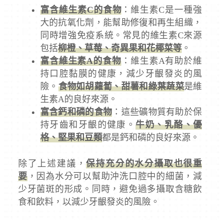
富含維生素C的食物
：維生素C是一種強
大的抗氧化劑，能幫助修復和再生組織，
同時增強免疫系統。常見的維生素C來源
包括
柳橙、草莓、奇異果和花椰菜等
。
富含維生素A的食物
：維生素A有助於維
持口腔黏膜的健康，減少牙齦發炎的風
險。
食物如胡蘿蔔、甜薯和綠葉蔬菜
是維
生素A的良好來源。
富含鈣和磷的食物
：這些礦物質有助於保
持牙齒和牙齦的健康。
牛奶、乳酪、優
格、堅果和豆類
都是鈣和磷的良好來源。
除了上述建議，
保持充分的水分攝取也很重
要
，因為水分可以幫助沖洗口腔中的細菌，減
少牙菌斑的形成。同時，避免過多攝取含糖飲
食和飲料，以減少牙齦發炎的風險。