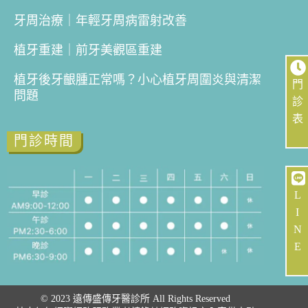
牙周治療｜年輕牙周病雷射改善
植牙重建｜前牙美觀區重建
植牙後牙齦腫正常嗎？小心植牙周圍炎與清潔
門
問題
診
表
門診時間
L
I
N
E
© 2023 遠傳盛傳牙醫診所 All Rights Reserved