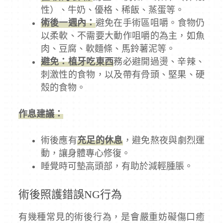
性）、牛奶、優格、稀飯、蒸蛋等。
術後一週內：
避免在手術區咀嚼。食物仍
以柔軟、不需要大動作咀嚼的為主，如魚
肉、豆腐、軟麵條、馬鈴薯泥等。
避免：植牙吃東西
務必避開過燙、辛辣、
刺激性的食物，以及帶有骨頭、堅果、硬
殼的食物。
作息建議：
術後應有
充足的休息
，避免熬夜與劇烈運
動，讓身體專心修復。
睡覺時可墊高頭部，有助於減輕腫脹。
術後照護錯誤NG行為
有幾種常見的術後行為，是會嚴重妨礙傷口癒