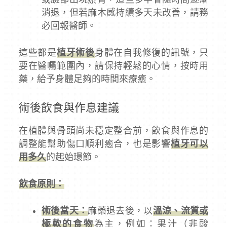
消退，但若麻木感持續多天未改善，請務
必回報醫師。
這些都是
植牙術後
身體在自我修復的訊號，只
要在醫囑範圍內，請保持輕鬆的心情，按時用
藥，給予身體足夠的時間來療癒。
術後飲食與作息建議
在植體與骨頭尚未穩定整合前，飲食與作息的
調整能幫助傷口順利癒合，也是影響
植牙可以
用多久
的起始環節。
飲食原則：
術後當天：
麻藥退去後，以
溫涼、流質或
極軟的食物
為主，例如：果汁（非酸