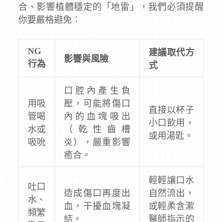
合、影響植體穩定的「地雷」，我們必須提醒
你要嚴格避免：
NG
建議取代方
影響與風險
行為
式
口腔內產生負
用吸
壓，可能將傷口
直接以杯子
管喝
內的血塊吸出
小口飲用，
水或
（乾性齒槽
或用湯匙。
吸吮
炎），嚴重影響
癒合。
輕輕讓口水
吐口
造成傷口再度出
自然流出，
水、
血，干擾血塊凝
或輕柔含漱
頻繁
結。
醫師指示的