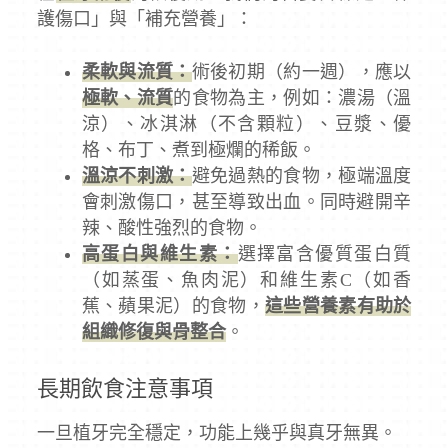
護傷口」與「補充營養」：
柔軟與流質：
術後初期（約一週），應以
極軟、流質
的食物為主，例如：濃湯（溫
涼）、冰淇淋（不含顆粒）、豆漿、優
格、布丁、煮到極爛的稀飯。
溫涼不刺激：
避免過熱的食物，極端溫度
會刺激傷口，甚至導致出血。同時避開辛
辣、酸性強烈的食物。
高蛋白與維生素：
選擇富含優質蛋白質
（如蒸蛋、魚肉泥）和維生素C（如香
蕉、蘋果泥）的食物，
這些營養素有助於
組織修復與骨整合
。
長期飲食注意事項
一旦植牙完全穩定，功能上幾乎與真牙無異。