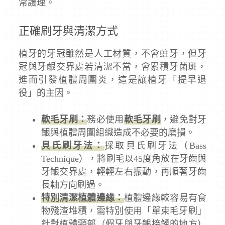
常護理。
正確刷牙與清潔方式
植牙的牙冠雖然是人工材質，不會蛀牙，但牙
冠與牙齦交界處若清潔不當，會累積牙菌斑，
進而引發植體周圍炎，這是讓植牙「提早退
役」的主因。
軟毛牙刷：
務必使用
軟毛牙刷
，避免對牙
齦與植體周圍組織造成不必要的磨損。
貝氏刷牙法：
採取貝氏刷牙法（Bass
Technique），將刷毛以45度角放在牙齒與
牙齦交界處，輕輕左右振動，再順著牙齒
長軸方向刷過。
特別清潔植體邊緣：
植體邊緣較容易有食
物殘渣堆積，需特別使用「單束毛牙刷」
針對植體頸部（假牙與牙齦接觸的地方）