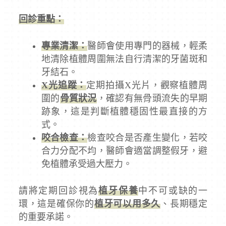
回診重點：
專業清潔：
醫師會使用專門的器械，輕柔
地清除植體周圍無法自行清潔的牙菌斑和
牙結石。
X光追蹤：
定期拍攝X光片，觀察植體周
圍的
骨質狀況
，確認有無骨頭流失的早期
跡象，這是判斷植體穩固性最直接的方
式。
咬合檢查：
檢查咬合是否產生變化，若咬
合力分配不均，醫師會適當調整假牙，避
免植體承受過大壓力。
請將定期回診視為
植牙保養
中不可或缺的一
環，這是確保你的
植牙可以用多久
、長期穩定
的重要承諾。