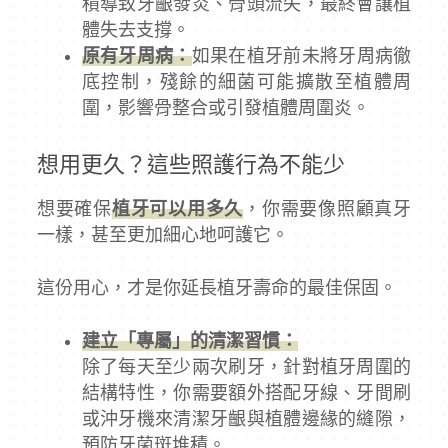
積導致牙齦發炎、骨頭流失，最終會讓植
體失去支撐。
原有牙周病：
如果在植牙前未將牙周病徹
底控制，殘餘的細菌可能擴散至植體周
圍，影響骨整合或引發植體周圍炎。
想用更久？這些照護行為不能少
想要確保
植牙可以用多久
，你需要像照顧真牙
一樣，甚至更加細心地呵護它。
這份用心，才是你延長植牙壽命的最佳保固。
建立「專屬」的清潔習慣：
除了每天至少兩次刷牙，針對植牙周圍的
結構特性，你需要額外搭配牙線、牙間刷
或沖牙機來清潔牙齦與植體邊緣的縫隙，
預防牙菌斑堆積。