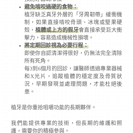
避免啃咬過硬的食物：
植牙缺乏真牙外層的「牙周韌帶」緩衝機
制，如果直接啃咬骨頭、冰塊或堅果硬
殼，
植體或上方的假牙
會直接承受巨大衝
擊力，容易造成機械性損壞。
將定期回診視為必要行程：
即使你自認清潔得很好，仍無法完全清除
所有死角。
每3到6個月的回診，讓醫師透過專業器械
和X光片，追蹤植體的穩定度及骨質狀
況，早期發現並處理問題，才能杜絕後
患。
植牙是你重拾咀嚼功能的長期夥伴。
我們能提供專業的技術，但長期的維護和照
護，需要你的積極參與。