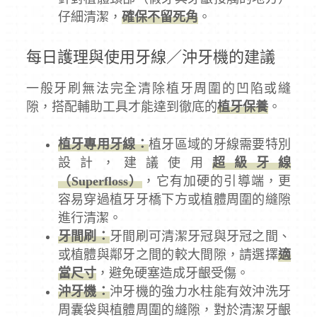
仔細清潔，
確保不留死角
。
每日護理與使用牙線／沖牙機的建議
一般牙刷無法完全清除植牙周圍的凹陷或縫
隙，搭配輔助工具才能達到徹底的
植牙保養
。
植牙專用牙線：
植牙區域的牙線需要特別
設計，建議使用
超級牙線
（Superfloss）
，它有加硬的引導端，更
容易穿過植牙牙橋下方或植體周圍的縫隙
進行清潔。
牙間刷：
牙間刷可清潔牙冠與牙冠之間、
或植體與鄰牙之間的較大間隙，請選擇
適
當尺寸
，避免硬塞造成牙齦受傷。
沖牙機：
沖牙機的強力水柱能有效沖洗牙
周囊袋與植體周圍的縫隙，對於清潔牙齦