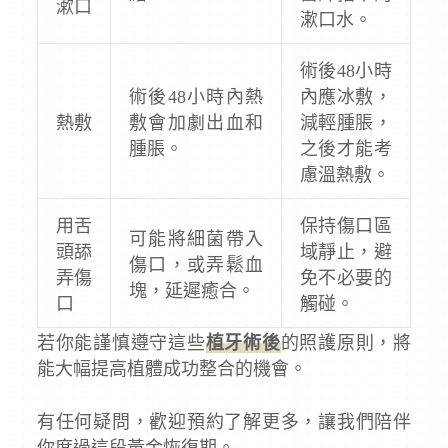
漱口
漱口水。
術後48小時
術後48小時內熱
內應冰敷，
熱敷
敷會加劇出血和
減輕腫脹，
腫脹。
之後才能考
慮溫熱敷。
用舌
保持傷口區
可能將細菌帶入
頭舔
域靜止，避
傷口，或弄鬆血
弄傷
免不必要的
塊，延遲癒合。
口
觸碰。
若你能謹慎遵守這些
植牙術後
的照護原則，將
能大幅提高植體成功整合的機會。
有任何疑問，歡迎預約了解更多，讓我們陪伴
你度過這段黃金恢復期。