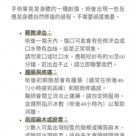
手術畢竟是身體的一種創傷，術後出現一些反
應是身體自然修復的過程，不需要過度擔憂。
輕微滲血：
術後一兩天內，傷口可能會有些微滲血或
口水帶有血絲，這是正常現象。
請勿漱口或吐口水，應輕咬紗布約30至60
分鐘，若出血不止，請立即聯繫我們。
腫脹與疼痛：
術後初期臉部會有腫脹（通常在術後48-
72小時達到高峰）和輕微疼痛感。
醫師會開立消炎止痛藥，請你定時服用，
並遵照指示冰敷（術後48小時內）以幫助
消腫。
局部麻木或瘀青：
少數人可能出現短暫的臉頰或嘴唇麻木，
或臉部出現瘀青，這些多半會隨時間逐漸