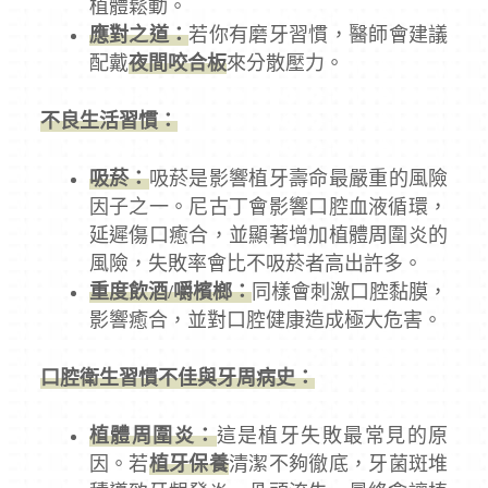
植體鬆動。
應對之道：
若你有磨牙習慣，醫師會建議
配戴
夜間咬合板
來分散壓力。
不良生活習慣：
吸菸：
吸菸是影響植牙壽命最嚴重的風險
因子之一。尼古丁會影響口腔血液循環，
延遲傷口癒合，並顯著增加植體周圍炎的
風險，失敗率會比不吸菸者高出許多。
重度飲酒/嚼檳榔：
同樣會刺激口腔黏膜，
影響癒合，並對口腔健康造成極大危害。
口腔衛生習慣不佳與牙周病史：
植體周圍炎：
這是植牙失敗最常見的原
因。若
植牙保養
清潔不夠徹底，牙菌斑堆