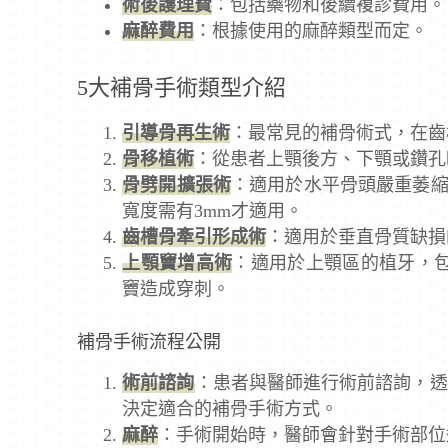
術後護理費
：包括藥物和後續複診費用。
麻醉費用
：根據使用的麻醉類型而定。
5大補骨手術類型介紹
引導骨再生術
：最常見的補骨術式，在齒
骨移植術
：從患者上顎後方、下顎或鑽孔
骨劈開擴張術
：適用於水平骨頭嚴重萎縮
寬度需有3mm才適用。
齒槽骨牽引形成術
：適用於垂直骨質缺損
上顎竇增高術
：適用於上顎區的植牙，
竇造成穿刺。
補骨手術流程公開
術前諮詢
：患者與醫師進行術前諮詢，透
決定適合的補骨手術方式。
麻醉
：手術開始時，醫師會針對手術部位