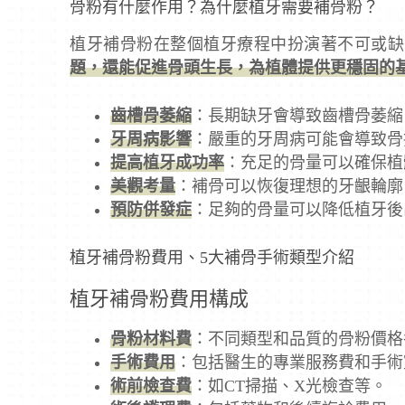
骨粉有什麼作用？為什麼植牙需要補骨粉？
植牙補骨粉在整個植牙療程中扮演著不可或缺
題，還能促進骨頭生長，為植體提供更穩固的
齒槽骨萎縮
：長期缺牙會導致齒槽骨萎縮
牙周病影響
：嚴重的牙周病可能會導致骨
提高植牙成功率
：充足的骨量可以確保植
美觀考量
：補骨可以恢復理想的牙齦輪廓
預防併發症
：足夠的骨量可以降低植牙後
植牙補骨粉費用、5大補骨手術類型介紹
植牙補骨粉費用構成
骨粉材料費
：不同類型和品質的骨粉價格
手術費用
：包括醫生的專業服務費和手術
術前檢查費
：如CT掃描、X光檢查等。