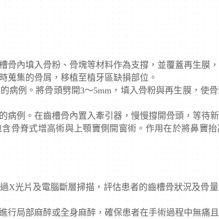
槽骨內填入骨粉、骨塊等材料作為支撐，並覆蓋再生膜
時蒐集的骨屑，移植至植牙區缺損部位。
的病例。將骨頭劈開3～5mm，填入骨粉與再生膜，使
的病例。在齒槽骨內置入牽引器，慢慢撐開骨頭，等待
包含骨脊式增高術與上顎竇側開窗術。作用在於將鼻竇抬
過X光片及電腦斷層掃描，評估患者的齒槽骨狀況及骨量
進行局部麻醉或全身麻醉，確保患者在手術過程中無痛