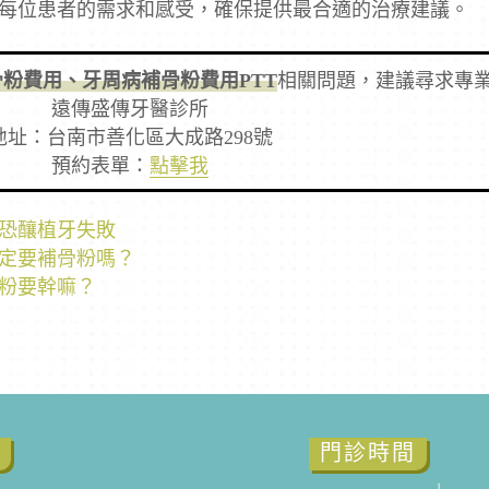
每位患者的需求和感受，確保提供最合適的治療建議。
粉費用、牙周病補骨粉費用PTT
相關問題，建議尋求專
遠傳盛傳牙醫診所
地址：台南市善化區大成路298號
預約表單：
點擊我
恐釀植牙失敗
定要補骨粉嗎？
粉要幹嘛？
章
門診時間