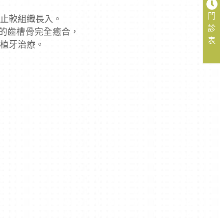
門
防止軟組織長入。
診
的齒槽骨完全癒合，
表
的植牙治療。