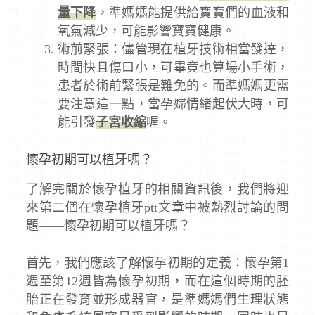
量下降
，準媽媽能提供給寶寶們的血液和
氧氣減少，可能影響寶寶健康。
術前緊張：儘管現在植牙技術相當發達，
時間快且傷口小，可畢竟也算場小手術，
患者於術前緊張是難免的。而準媽媽更需
要注意這一點，當孕婦情緒起伏大時，可
能引發
子宮收縮
喔。
懷孕初期可以植牙嗎？
了解完關於懷孕植牙的相關資訊後，我們將迎
來第二個在懷孕植牙ptt文章中被熱烈討論的問
題——懷孕初期可以植牙嗎？
首先，我們應該了解懷孕初期的定義：懷孕第1
週至第12週皆為懷孕初期，而在這個時期的胚
胎正在發育並形成器官，是準媽媽們生理狀態