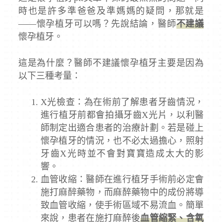
時也是許多準爸爸及準媽媽的疑問，那就是
——懷孕植牙可以嗎？先說結論，醫師
不建議
懷孕植牙。
這是為什麼？醫師不建議懷孕植牙主要是因為
以下三種考量：
X光檢查：為在術前了解患者牙齒情況，
進行植牙前都會拍攝牙齒X光片，以利醫
師制定出適合患者的治療計劃。若是碰上
懷孕植牙的情況，也不必太過擔心，照射
牙齒X光時並不會對寶寶造成太大的影
響。
血管收縮：醫師在進行植牙手術前必定會
施打麻醉藥物，而麻醉藥物中的成份將導
致血管收縮，使手術區域不易流血。簡單
來說，患者在施打麻醉後
血管縮緊、含氧