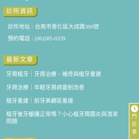
診所資訊
診所地址 : 台南市善化區大成路300號
預約電話 : (06)585-0339
最新文章
牙周植牙｜牙周治療、補骨與植牙重建
牙周治療｜年輕牙周病雷射改善
植牙重建｜前牙美觀區重建
植牙後牙齦腫正常嗎？小心植牙周圍炎與清潔
門
問題
診
表