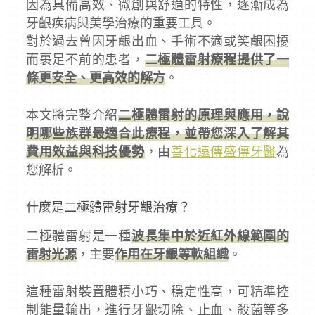
因為具備高效、微創與舒適的特性，逐漸成為
牙齦疾病與美學治療的重要工具。
對於過去曾因牙齦出血、手術不適或笑齦困擾
而裹足不前的患者，
二極體雷射療程提供了一
條更安全、更高效的解方
。
本文將完整介紹
二極體雷射的原理與應用，說
明哪些族群最適合此療程，並帶您深入了解其
費用效益與科技優勢
，由
善化遠傳盛傳牙醫
為
您解析。
什麼是二極體雷射牙齦治療？
二極體雷射是一種
波長集中於近紅外線範圍的
雷射光源
，主要
作用在牙齦等軟組織
。
這種雷射裝置體積小巧、穩定性高，可精準控
制能量輸出，進行牙齦切除、止血、殺菌等多