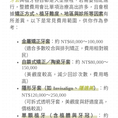
牙套
與植牙各自都是大型療程，若需要搭配進
行，整體費用會比單項治療高出許多，且會根
據
矯正方式、植牙難度、地區與診所等因素
有
所差異。以下是常見費用範圍，供你作為參
考：
金屬矯正牙套
：約 NT$60,000～100,000
（適合多數咬合與排列矯正，費用相對親
民）
自鎖式矯正／陶瓷牙套
：約 NT$80,000～
150,000
（美觀度較高，減少回診次數，費用略
高）
隱形牙套（如 Invisalign、
隱適美
）
：約
NT$120,000～250,000
（可拆式透明牙套，美觀度與舒適度高，
價格較高）
單顆植牙（含植體與牙冠）
：約