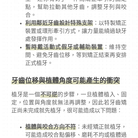
點，幫助拉動其他牙齒，調整牙列與咬
合。
利用鄰近牙齒設計特殊支架
：以特製矯正
裝置或環形牽引方式，讓力量能繞過缺牙
處發揮作用。
暫時戴活動式假牙或輔助裝置
：維持空
間、避免牙齒位移，等到矯正結束再安排
正式植牙。
牙齒位移與植體角度可能產生的衝突
植牙是一個
不可逆
的步驟，一旦植體植入、固
定，位置與角度就無法再調整，因此若牙齒矯
正尚未完成就先植牙，很可能造成以下問題：
植體與咬合方向不符
：未經矯正就植牙，
可能造成咬合點偏移、磨耗不均或植體過