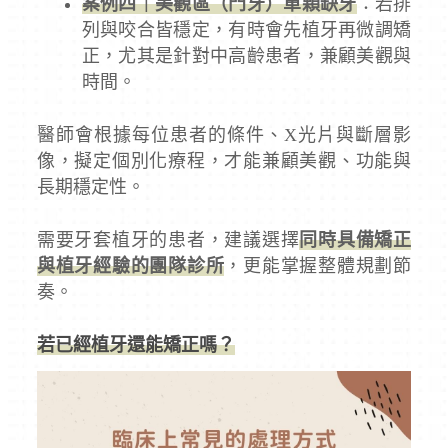
案例四｜美觀區（門牙）單顆缺牙
：若排
列與咬合皆穩定，有時會先植牙再微調矯
正，尤其是針對中高齡患者，兼顧美觀與
時間。
醫師會根據每位患者的條件、X光片與斷層影
像，擬定個別化療程，才能兼顧美觀、功能與
長期穩定性。
需要牙套植牙的患者，建議選擇
同時具備矯正
與植牙經驗的團隊診所
，更能掌握整體規劃節
奏。
若已經植牙還能矯正嗎？