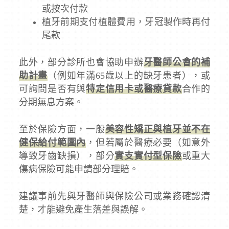
或按次付款
植牙前期支付植體費用，牙冠製作時再付
尾款
此外，部分診所也會協助申辦
牙醫師公會的補
助計畫
（例如年滿65歲以上的缺牙患者），或
可詢問是否有與
特定信用卡或醫療貸款
合作的
分期無息方案。
至於保險方面，一般
美容性矯正與植牙並不在
健保給付範圍內
，但若屬於醫療必要（如意外
導致牙齒缺損），部分
實支實付型保險
或重大
傷病保險可能申請部分理賠。
建議事前先與牙醫師與保險公司或業務確認清
楚，才能避免產生落差與誤解。