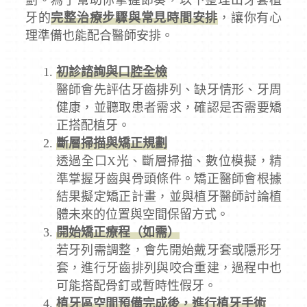
劃。為了幫助你掌握節奏，以下整理出牙套植
牙的
完整治療步驟與常見時間安排
，讓你有心
理準備也能配合醫師安排。
初診諮詢與口腔全檢
醫師會先評估牙齒排列、缺牙情形、牙周
健康，並聽取患者需求，確認是否需要矯
正搭配植牙。
斷層掃描與矯正規劃
透過全口X光、斷層掃描、數位模擬，精
準掌握牙齒與骨頭條件。矯正醫師會根據
結果擬定矯正計畫，並與植牙醫師討論植
體未來的位置與空間保留方式。
開始矯正療程（如需）
若牙列需調整，會先開始戴牙套或隱形牙
套，進行牙齒排列與咬合重建，過程中也
可能搭配骨釘或暫時性假牙。
植牙區空間預備完成後，進行植牙手術