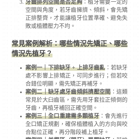
牙齒排列空間是否足夠
：植牙需要一定的
空間與角度，若牙齒擁擠、傾斜，會先矯
正排整齊，才能讓植牙位置準確、避免失
敗或植體壓力不均。
常見案例解析：哪些情況先矯正、哪些
情況先植牙？
案例一｜下排缺牙 + 上排牙齒亂
：若缺牙
處不影響上排矯正，可同步進行；但若咬
合錯位明顯，需先矯正再補牙。
案例二｜缺牙處牙齒傾斜擠壓空間
：這類
常見於大臼齒區，需先用牙套拉正傾倒的
牙齒，再植牙補回正確空間。
案例三｜全口重建需多顆植牙
：會先進行
全口矯正規劃，確保植體植入的方向與咬
合點位正確，再分階段補上植牙。