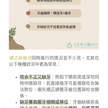
矯正與植牙
同時進行的情況並不少見，尤其在
以下幾種狀況中更為常見：
咬合不正又缺牙
：例如下顎前突或深咬同
時伴隨缺牙，若直接植牙可能導致咬合無
法對位，需先矯正調整牙齒位置與咬合關
係。
缺牙導致鄰牙傾倒或移位
：牙齒缺損若長