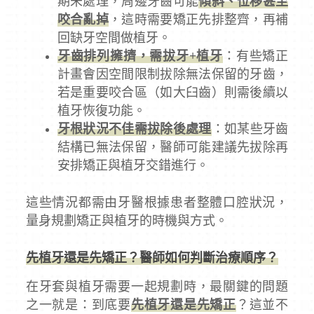
期未處理，周邊牙齒可能
傾斜、位移甚至
咬合亂掉
，這時需要矯正先排整齊，再補
回缺牙空間做植牙。
牙齒排列擁擠，需拔牙+植牙
：有些矯正
計畫會因空間限制拔除無法保留的牙齒，
若是重要咬合區（如大臼齒）則需後續以
植牙恢復功能。
牙根狀況不佳需拔除後處理
：如某些牙齒
結構已無法保留，醫師可能建議先拔除再
安排矯正與植牙交錯進行。
這些情況都需由牙醫根據患者整體口腔狀況，
量身規劃矯正與植牙的時機與方式。
先植牙還是先矯正？醫師如何判斷治療順序？
在牙套與植牙需要一起規劃時，最關鍵的問題
之一就是：到底要
先植牙還是先矯正
？這並不