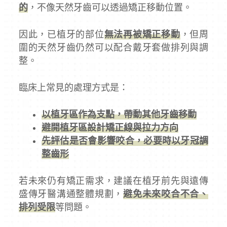
的
，不像天然牙齒可以透過矯正移動位置。
因此，已植牙的部位
無法再被矯正移動
，但周
圍的天然牙齒仍然可以配合戴牙套做排列與調
整。
臨床上常見的處理方式是：
以植牙區作為支點，帶動其他牙齒移動
避開植牙區設計矯正線與拉力方向
先評估是否會影響咬合，必要時以牙冠調
整齒形
若未來仍有矯正需求，建議在植牙前先與遠傳
盛傳牙醫溝通整體規劃，
避免未來咬合不合、
排列受限
等問題。