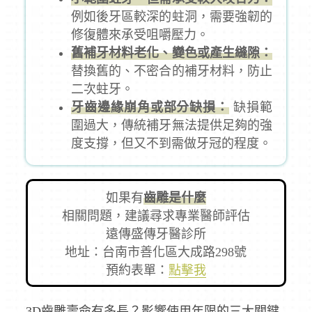
例如後牙區較深的蛀洞，需要強韌的
修復體來承受咀嚼壓力。
舊補牙材料老化、變色或產生縫隙：
替換舊的、不密合的補牙材料，防止
二次蛀牙。
牙齒邊緣崩角或部分缺損：
缺損範
圍過大，傳統補牙無法提供足夠的強
度支撐，但又不到需做牙冠的程度。
如果有
齒雕是什麼
相關問題，建議尋求專業醫師評估
遠傳盛傳牙醫診所
地址：台南市善化區大成路298號
預約表單：
點擊我
3D齒雕壽命有多長？影響使用年限的三大關鍵