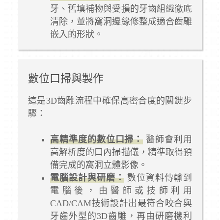
牙、舊填補物與受損的牙齒組織徹底
清除，並將窩洞邊緣修整成適合齒雕
嵌入的形狀。
數位口掃與製作
這是3D齒雕流程中確保高密合度的關鍵步
驟：
高精準度的數位口掃：
醫師會利用
高解析度的口內掃描儀，精準取得預
備完成的窩洞立體影像。
電腦設計與研磨：
數位資料傳輸到
電腦後，由醫師或技師利用
CAD/CAM技術設計出最符合咬合與
牙齒外型的3D齒雕，再由研磨機利