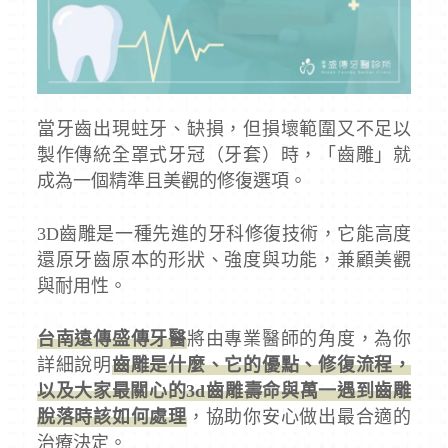
當牙齒出現蛀牙、缺損，但損壞範圍又不足以
製作傳統全罩式牙冠（牙套）時，「齒雕」就
成為一個精準且美觀的修復選項。
3D齒雕是一種先進的牙科修復技術，它能高度
還原牙齒原本的形狀、強度與功能，兼顧美觀
與耐用性。
台南遠傳盛傳牙醫
將由專業醫師的角度，為你
詳細說明
齒雕是什麼、它的優點、修復流程，
以及大家最關心的3d齒雕壽命與萬一遇到齒雕
脫落時該如何處理
，協助你安心做出最合適的
治療決定。