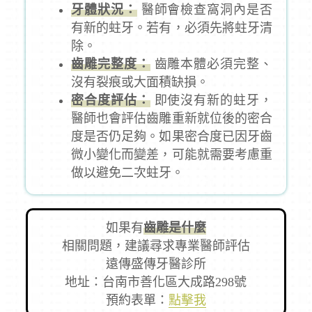
牙體狀況：
醫師會檢查窩洞內是否
有新的蛀牙。若有，必須先將蛀牙清
除。
齒雕完整度：
齒雕本體必須完整、
沒有裂痕或大面積缺損。
密合度評估：
即使沒有新的蛀牙，
醫師也會評估齒雕重新就位後的密合
度是否仍足夠。如果密合度已因牙齒
微小變化而變差，可能就需要考慮重
做以避免二次蛀牙。
如果有
齒雕是什麼
相關問題，建議尋求專業醫師評估
遠傳盛傳牙醫診所
地址：台南市善化區大成路298號
預約表單：
點擊我