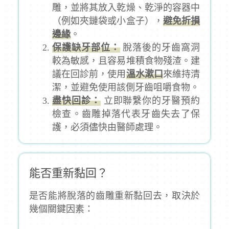
雕，並將其放入乾燥、乾淨的容器中
（例如夾鏈袋或小盒子），
避免折損
邊緣
。
保護缺牙部位：
脫落後的牙齒窩洞
較為敏感，且容易堆積食物殘渣。建
議在回診前，使用
溫水漱口
來維持清
潔，並避免使用該側牙齒咀嚼食物。
盡快回診：
立即聯繫你的牙醫預約
檢查。齒雕掉落代表牙齒失去了保
護，必須儘快由醫師處理。
能否重新黏回？
是否能將脫落的齒雕重新黏回去，取決於
幾個關鍵因素：