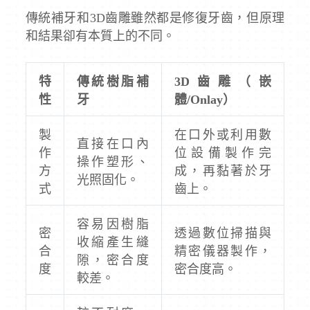
傳統補牙和3D齒雕雖然都是修復牙齒，但原理
和結果卻有本質上的不同。
特
傳統樹脂補
3D齒雕（嵌
性
牙
體/Onlay）
製
在口外或利用數
直接在口內
作
位設備製作完
操作塑形、
方
成，再黏著於牙
光照固化。
式
齒上。
容易因樹脂
密
透過數位掃描與
收縮產生縫
合
精密儀器製作，
隙，密合度
度
密合度高。
較差。