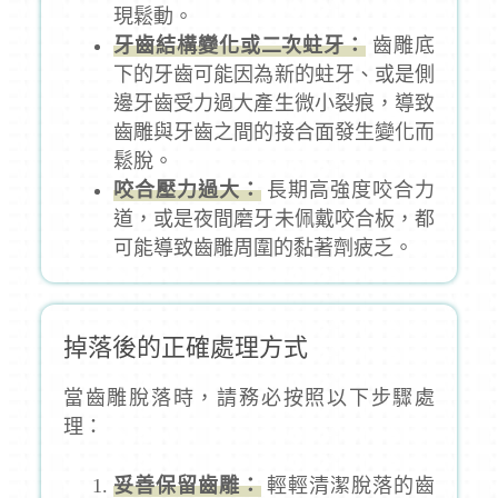
現鬆動。
牙齒結構變化或二次蛀牙：
齒雕底
下的牙齒可能因為新的蛀牙、或是側
邊牙齒受力過大產生微小裂痕，導致
齒雕與牙齒之間的接合面發生變化而
鬆脫。
咬合壓力過大：
長期高強度咬合力
道，或是夜間磨牙未佩戴咬合板，都
可能導致齒雕周圍的黏著劑疲乏。
掉落後的正確處理方式
當齒雕脫落時，請務必按照以下步驟處
理：
妥善保留齒雕：
輕輕清潔脫落的齒