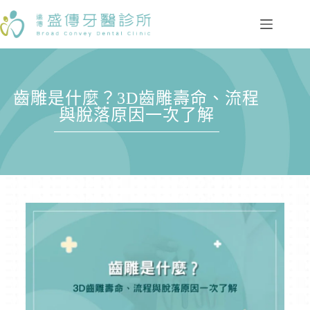
齒雕是什麼？3D齒雕壽命、流程
與脫落原因一次了解