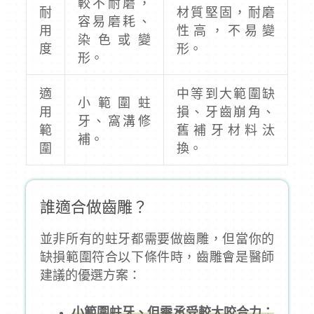
較不耐磨，
耐
材質堅固，耐磨
容易磨耗、
用
性高，不易變
染色或變
度
形。
形。
適
中等到大範圍缺
小範圍蛀
用
損、牙齒崩角、
牙、窩溝修
範
舊補牙材料汰
補。
圍
換。
誰適合做齒雕？
並非所有的蛀牙都需要做齒雕，但當你的
缺損範圍符合以下條件時，齒雕會是醫師
建議的優選方案：
小範圍蛀牙、但需承受較大咬合力：