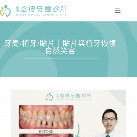
牙周/植牙/貼片｜貼片與植牙恢復
自然笑容