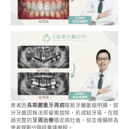
患者因
長期嚴重牙周病
導致牙齦萎縮明顯，部
分牙齒因無法保留需拔除，形成缺牙區。在經
過完整的
牙周治療
穩定病灶後，倪志偉醫師為
患者規劃分階段重建療程。