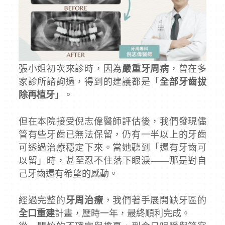
張小姐初次來診時，因為
嚴重牙周病
，曾在多
家診所諮詢過，得到的建議都是「
全部牙齒拔
除再植牙
」。
但在本院接受倪志偉醫師評估後，我們發現儘
管有些牙齒已無法保留，仍有一半以上的牙齒
可透過治療穩定下來。當她聽到「還有牙齒可
以留」時，甚至忍不住落下眼淚——那是對自
己牙齒還有希望的感動。
經過完整的
牙周治療
，我們著手展開缺牙區的
全口重建
計畫，歷時一年，最終順利完成。