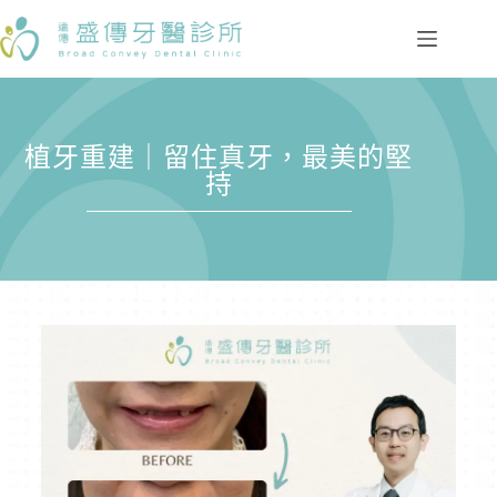
植牙重建｜留住真牙，最美的堅
持