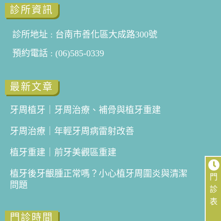
診所資訊
診所地址 : 台南市善化區大成路300號
預約電話 : (06)585-0339
最新文章
牙周植牙｜牙周治療、補骨與植牙重建
牙周治療｜年輕牙周病雷射改善
植牙重建｜前牙美觀區重建
植牙後牙齦腫正常嗎？小心植牙周圍炎與清潔
門
問題
診
表
門診時間