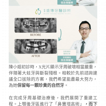
陳小姐初診時，X光片顯示牙周破壞相當嚴重，
伴隨著大蛀牙與斷裂殘根。相較於先前諮詢建
議全口拔除的方案，我們希望能盡最大努力，
為她
保留每一顆珍貴的自然牙
。
在完成牙周基礎治療後，我們展開了重建工
程。上顎後牙區進行了「鼻竇增高術」
，而下